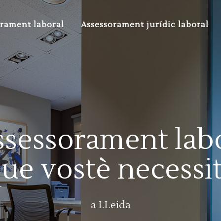
rament laboral
Assessorament jurídic laboral
ssessorament lab
ue vostè necessi
a LLeida