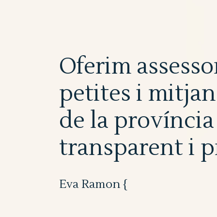
Oferim assessor
petites i mitja
de la província
transparent i p
Eva Ramon {