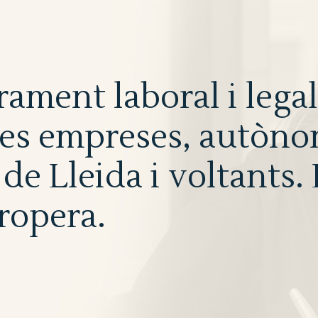
ament laboral i legal
nes empreses, autònom
 de Lleida i voltants
ropera.