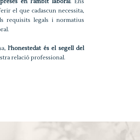
preses en l’àmbit laboral
. Ens
erir el que cadascun necessita,
s requisits legals i normatius
ral.
sa,
l’honestedat és el segell del
ostra relació professional.