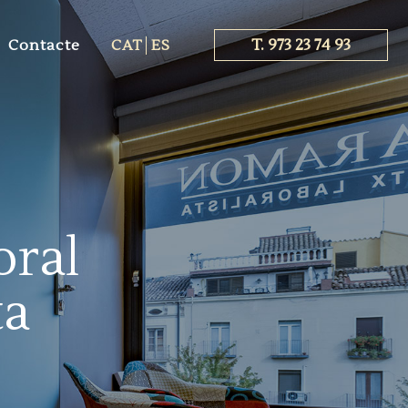
T. 973 23 74 93
Contacte
CAT
ES
oral
ta