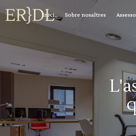
Inici
Sobre nosaltres
Assesso
L'a
q