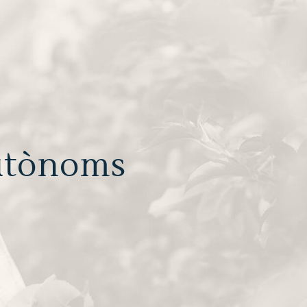
utònoms