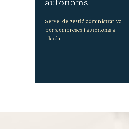
autònoms
Servei de gestió administrativa
per a empreses i autònoms a
Lleida